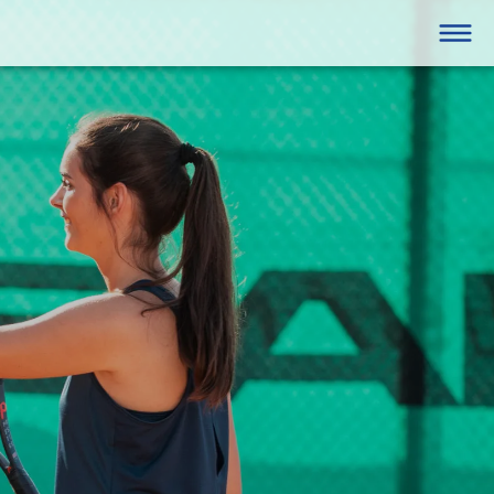




GANZJÄHRIG
Hohenems
eine/Firmen
Fitness
box
