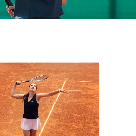
eidung
Ob von zu Hause aus, im Freien oder im
Studio
e Bewerbung
Camping