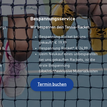
Bespannungsservice
ergs
Wir bespannen dein Tennis-Racket:
Bespannung Racket bei uns
p-
gekauft* € 19,99
e &
Bespannung Racket* € 24,99
n:
Beim Neukauf eines unbespannten
bei uns gekauften Rackets, ist die
e
erste Bespannung
GRATIS.**exklusive Materialkosten
Termin buchen