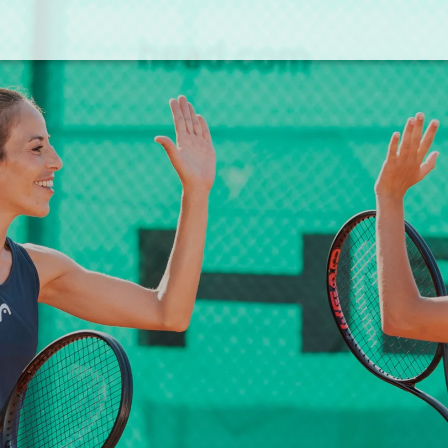
WINTER
Rankweil
Skiservice
Ver
en
Outdoor
Pistenflitzer-Miete
Im