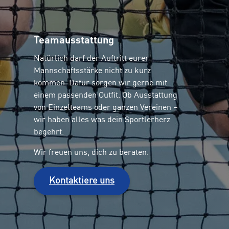
Teamausstattung
Natürlich darf der Auftritt eurer
Mannschaftsstärke nicht zu kurz
kommen. Dafür sorgen wir gerne mit
einem passenden Outfit. Ob Ausstattung
von Einzelteams oder ganzen Vereinen –
wir haben alles was dein Sportlerherz
begehrt.
Wir freuen uns, dich zu beraten.
Kontaktiere uns