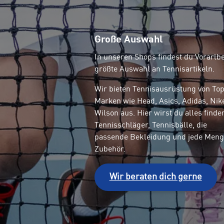
Große Auswahl
In unseren Shops findest du Vorarlb
größte Auswahl an Tennisartikeln.
Wir bieten Tennisausrüstung von To
Marken wie Head, Asics, Adidas, Nik
Wilson aus. Hier wirst du alles finde
Tennisschläger, Tennisbälle, die
passende Bekleidung und jede Meng
Zubehör.
Wir beraten dich gerne