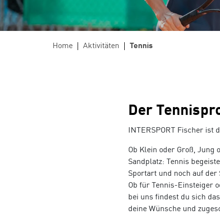
ÜBER UNS
Große Auswahl an Bikes und E-Bikes im
umfangre
Ländle
Herren
Firmenradl
Wer sind wir?
Unsere Geschichte
Lehre
Arion Laufanalyse
Home
Aktivitäten
Tennis
Unser Team
E-Bike Versicherung
Kontakt
Kundenkarte
Bikeverleih
Der Tennispro
Ski Alpin
Skit
INTERSPORT Fischer ist de
Ski von Head, Atomic, Nordica, Fischer,
Tourenski
Ob Klein oder Groß, Jung o
uvm.
Movement
Sandplatz: Tennis begeiste
Sportart und noch auf der
Ob für Tennis-Einsteiger o
bei uns findest du sich d
deine Wünsche und zugesch