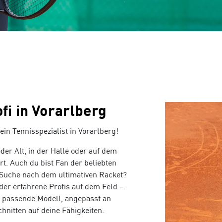
iches Sortiment für Damen und
Bergausrüstung und Wanderbekl
Bootfitting
Beratungstermin vereinbaren
Offene Stellen
Onlin
Garantie- und Leistungspass
Skiverleih
Dornbirn
Suchen nach:
Schlittschuh Service
fi in Vorarlberg
ouren
Tennis
in Tennisspezialist in Vorarlberg!
 von Atomic, , K2, Scott, Kästle,
INTERSPORT Fischer ist dein
der Alt, in der Halle oder auf dem
 etc.
Tennisspezialist in Vorarlberg!
rt. Auch du bist Fan der beliebten
 Suche nach dem ultimativen Racket?
der erfahrene Profis auf dem Feld –
as passende Modell, angepasst an
nitten auf deine Fähigkeiten.