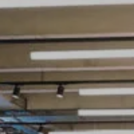
Tennis
Camping
INTERSPORT Fischer ist dein
Tennisspezialist in Vorarlberg!
Sun & Water