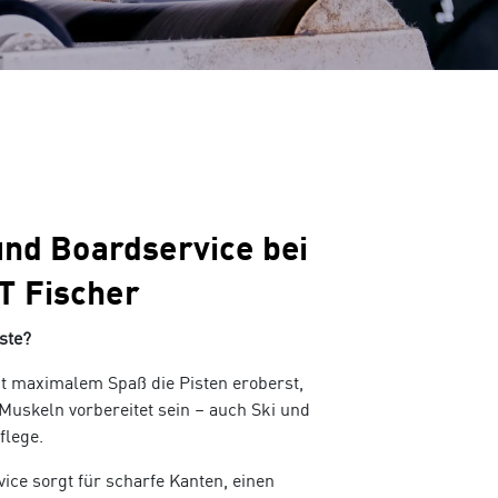
eidung
Ob von zu Hause aus, im Freien oder im
Studio
e Bewerbung
und Boardservice bei
Camping
 Fischer
iste?
t maximalem Spaß die Pisten eroberst,
 Muskeln vorbereitet sein – auch Ski und
lege.
vice sorgt für scharfe Kanten, einen