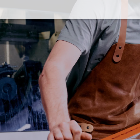
WINTER
Rankweil
Skiservice
Ver
en
Outdoor
Pistenflitzer-Miete
Im