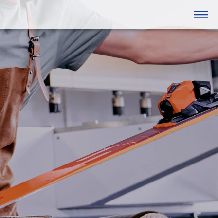




GANZJÄHRIG
Hohenems
eine/Firmen
Fitness
box
