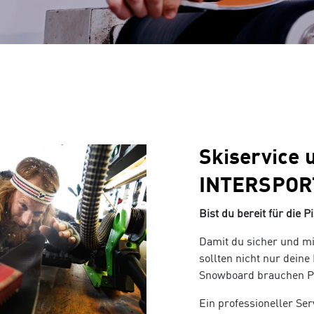
iches Sortiment für Damen und
Bergausrüstung und Wanderbekl
Bootfitting
Beratungstermin vereinbaren
Offene Stellen
Onlin
Garantie- und Leistungspass
Skiverleih
Dornbirn
Suchen nach:
Schlittschuh Service
Skiservice 
ouren
Tennis
INTERSPORT
 von Atomic, , K2, Scott, Kästle,
INTERSPORT Fischer ist dein
Bist du bereit für die P
 etc.
Tennisspezialist in Vorarlberg!
Damit du sicher und mi
sollten nicht nur deine
Snowboard brauchen Pf
Ein professioneller Ser