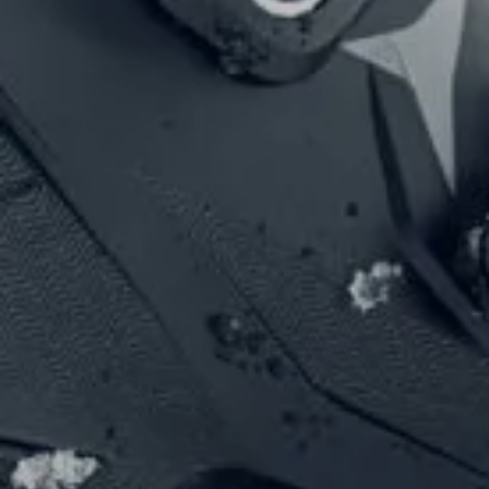
Tennis
Camping
INTERSPORT Fischer ist dein
Tennisspezialist in Vorarlberg!
Sun & Water