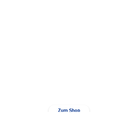
INTERSPORT Schruns
Bahnhofstraße 24
6780 Schruns
+43 5556 7103-20
MO-FR 9.00-18.00 Uhr
SA 9.00-17.00 Uhr
Zum Shop