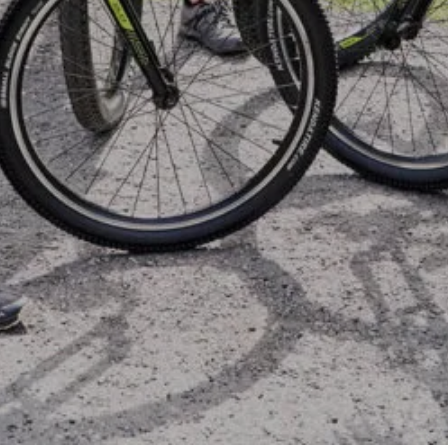
Tennis
Camping
INTERSPORT Fischer ist dein
Tennisspezialist in Vorarlberg!
Sun & Water