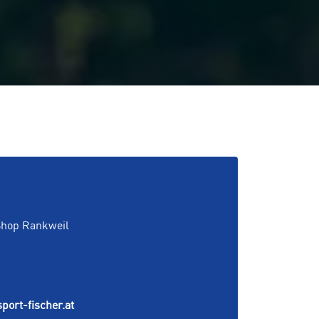
Shop Rankweil
port-fischer.at