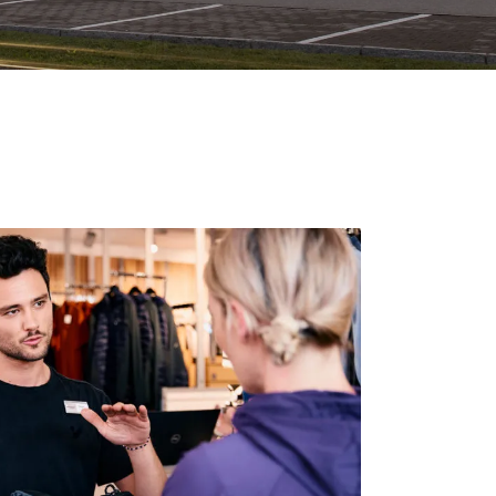
eidung
Ob von zu Hause aus, im Freien oder im
Studio
e Bewerbung
Camping