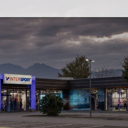
WINTER
Rankweil
Skiservice
Ver
en
Outdoor
Pistenflitzer-Miete
Im