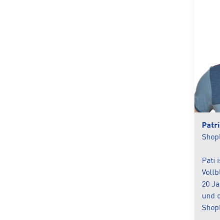
Patr
Shopl
Pati 
Vollb
20 Ja
und d
Shopl