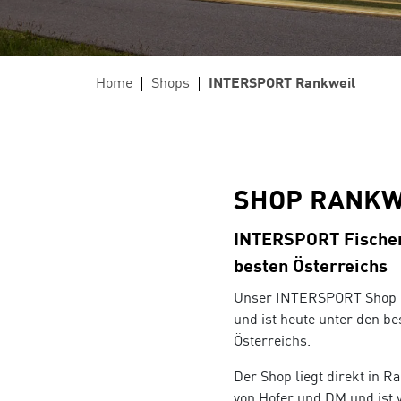
ÜBER UNS
Große Auswahl an Bikes und E-Bikes im
umfangre
Ländle
Herren
Firmenradl
Wer sind wir?
Unsere Geschichte
Lehre
Arion Laufanalyse
Home
Shops
INTERSPORT Rankweil
Unser Team
E-Bike Versicherung
Kontakt
Kundenkarte
Bikeverleih
SHOP RANKW
Ski Alpin
Skit
INTERSPORT Fischer 
Ski von Head, Atomic, Nordica, Fischer,
Tourenski
besten Österreichs
uvm.
Movement
Unser INTERSPORT Shop i
und ist heute unter den 
Österreichs.
Der Shop liegt direkt in 
von Hofer und DM und ist 