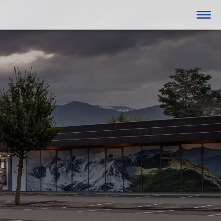




GANZJÄHRIG
Hohenems
eine/Firmen
Fitness
box
