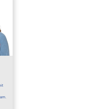
it
eam.