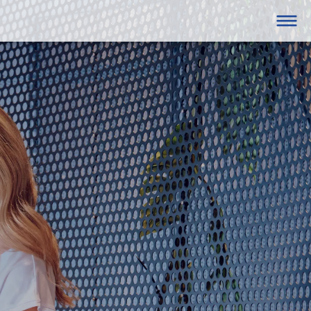




GANZJÄHRIG
Hohenems
eine/Firmen
Fitness
box
