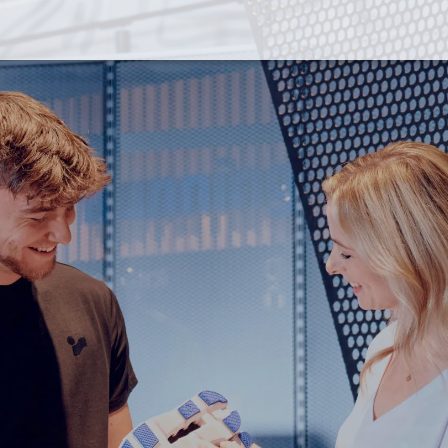
WINTER
Rankweil
Skiservice
Ver
en
Outdoor
Pistenflitzer-Miete
Im