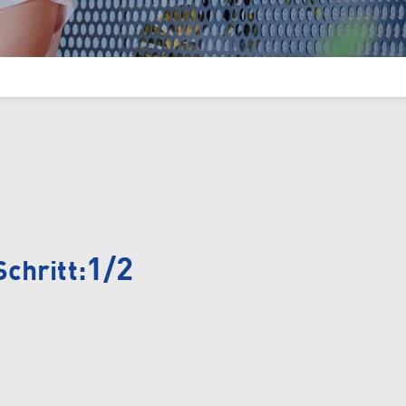
eidung
Ob von zu Hause aus, im Freien oder im
Studio
e Bewerbung
Camping
1/2
Schritt: