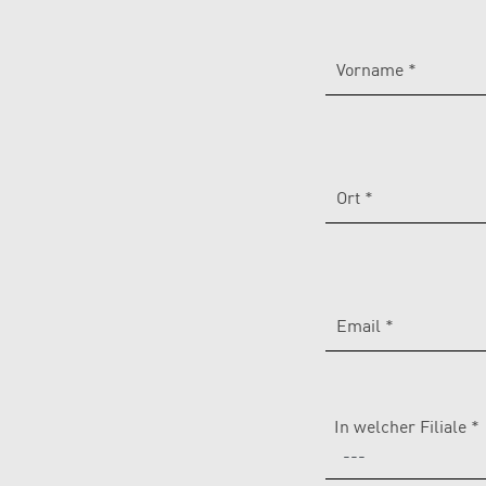
Vorname *
Sun & Water
Ort *
Email *
In welcher Filiale *