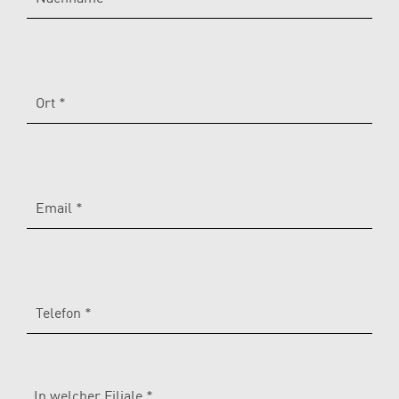
Ort *
Email *
Telefon *
In welcher Filiale *