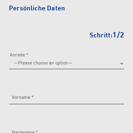
Please
Persönliche Daten
leave
this
field
1/2
Schritt:
empty.
Anrede *
Vorname *
Nachname *