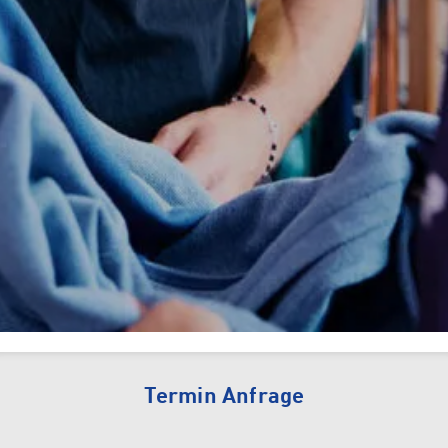
Tennis
Camping
INTERSPORT Fischer ist dein
Tennisspezialist in Vorarlberg!
Sun & Water
Termin Anfrage