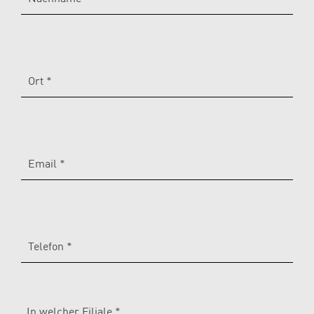
Ort *
Email *
Telefon *
In welcher Filiale *