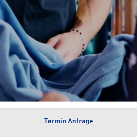
Tennis
Camping
INTERSPORT Fischer ist dein
Tennisspezialist in Vorarlberg!
Sun & Water
Termin Anfrage