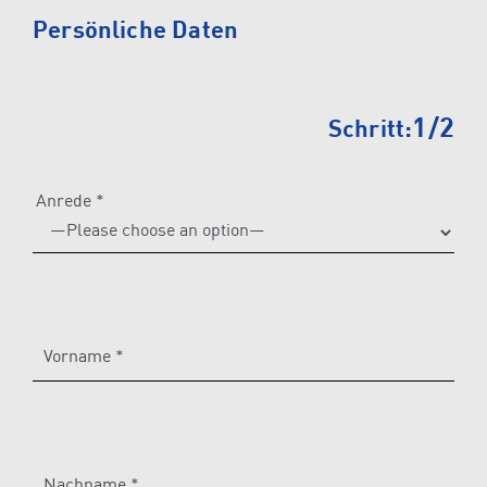
Please
Persönliche Daten
leave
this
field
1/2
Schritt:
empty.
Anrede *
Vorname *
Nachname *