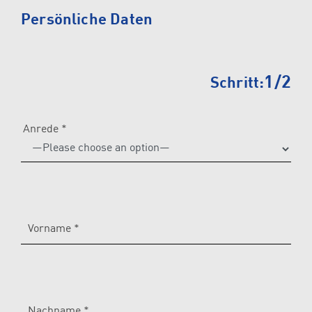
Please
Persönliche Daten
leave
this
field
1/2
Schritt:
empty.
Anrede *
Vorname *
Nachname *