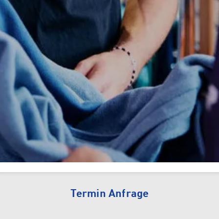
Tennis
Camping
INTERSPORT Fischer ist dein
Tennisspezialist in Vorarlberg!
Sun & Water
Termin Anfrage