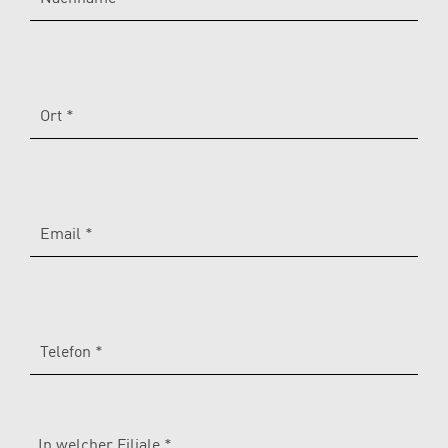
Ort *
Email *
Telefon *
In welcher Filiale *