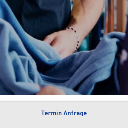
Tennis
Camping
INTERSPORT Fischer ist dein
Tennisspezialist in Vorarlberg!
Sun & Water
Termin Anfrage