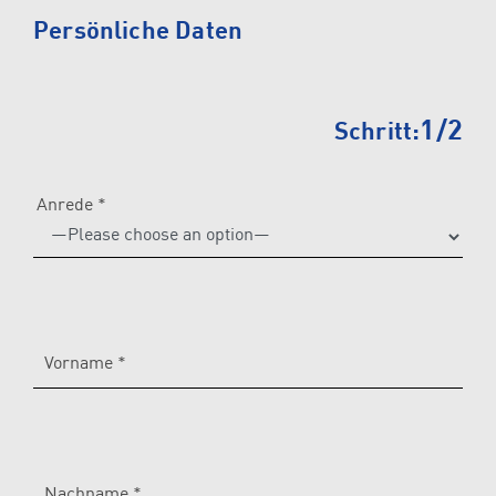
Please
Persönliche Daten
leave
this
field
1/2
Schritt:
empty.
Anrede *
Vorname *
Nachname *