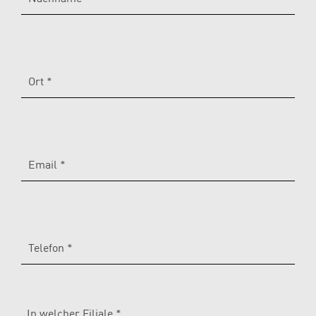
Ort *
Email *
Telefon *
In welcher Filiale *