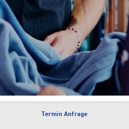
Tennis
Camping
INTERSPORT Fischer ist dein
Tennisspezialist in Vorarlberg!
Sun & Water
Termin Anfrage