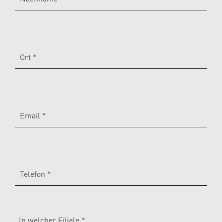
Ort *
Email *
Telefon *
In welcher Filiale *