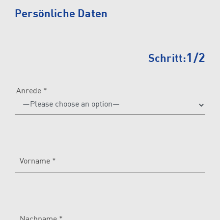
Please
Persönliche Daten
leave
this
field
1/2
Schritt:
empty.
Anrede *
Vorname *
Nachname *