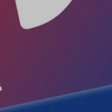
Tennis
Camping
INTERSPORT Fischer ist dein
Tennisspezialist in Vorarlberg!
Sun & Water