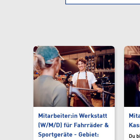
INTERSPORT Schru
INTERSPORT Bürs
INTERSPORT Rankw
INTERSPORT Hohe
INTERSPORT Dornbi
Verleih
Mitarbeiter:in Werkstatt
Mit
(W/M/D) für Fahrräder &
Kas
Sportgeräte - Gebiet:
Du b