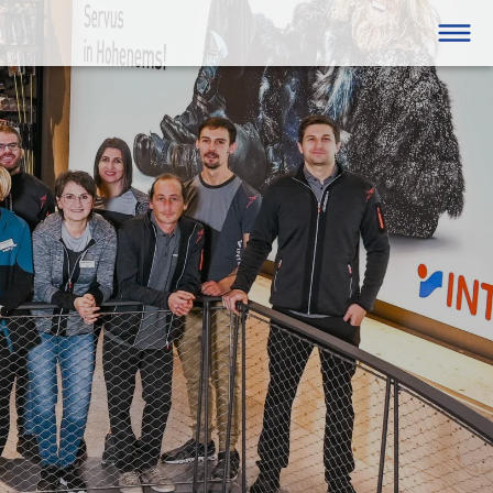




GANZJÄHRIG
Hohenems
eine/Firmen
Fitness
box
