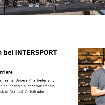
iches Sortiment für Damen und
Bergausrüstung und Wanderbekl
Bootfitting
Beratungstermin vereinbaren
Offene Stellen
Onlin
Garantie- und Leistungspass
Skiverleih
Dornbirn
Suchen nach:
Schlittschuh Service
en bei INTERSPORT
ouren
Tennis
 von Atomic, , K2, Scott, Kästle,
INTERSPORT Fischer ist dein
arriere
 etc.
Tennisspezialist in Vorarlberg!
s Teams. Unsere Mitarbeiter sind
olgs, deshalb suchen wir ständig
ob im Verkauf, Verleih oder in