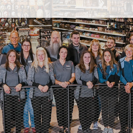
WINTER
Rankweil
Skiservice
Ver
en
Outdoor
Pistenflitzer-Miete
Im