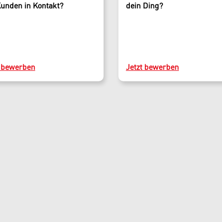
Skiverleih Verkauf und
Kunden in Kontakt?
dein Ding?
Kassa
Skiverleih Werkstatt
t bewerben
Jetzt bewerben
Büro