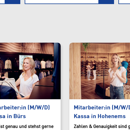
ns
Ski/Bike
Kassa
eil
Outdoorbekleidung
nems
Running & Fitness
rn
Freizeitmode
Bergsport/Klettern
Skibekleidung
arbeiter:in (M/W/D)
Mitarbeiter:in (M/W/
sa in Bürs
Kassa in Hohenems
Skiverleih
ist genau und stehst gerne
Zahlen & Genauigkeit sind 