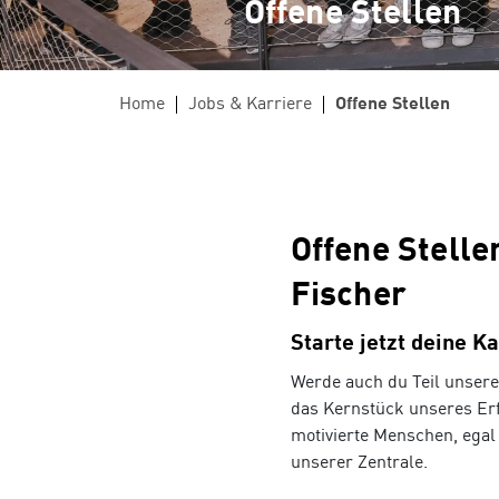
ÜBER UNS
Offene Stellen
Große Auswahl an Bikes und E-Bikes im
umfangre
Ländle
Herren
Firmenradl
Wer sind wir?
Unsere Geschichte
Lehre
Arion Laufanalyse
Home
Jobs & Karriere
Offene Stellen
Unser Team
E-Bike Versicherung
Kontakt
Kundenkarte
Bikeverleih
Offene Stell
Ski Alpin
Skit
Fischer
Ski von Head, Atomic, Nordica, Fischer,
Tourenski
Starte jetzt deine K
uvm.
Movement
Werde auch du Teil unsere
das Kernstück unseres Erf
motivierte Menschen, egal 
unserer Zentrale.