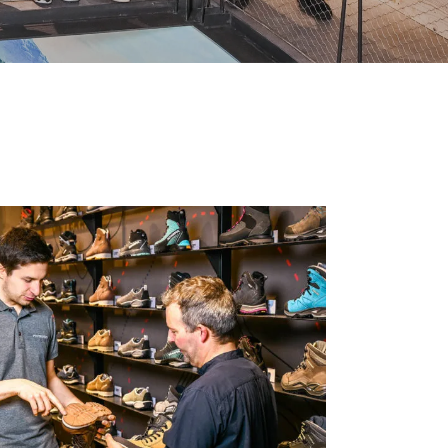
eidung
Ob von zu Hause aus, im Freien oder im
Studio
e Bewerbung
Camping