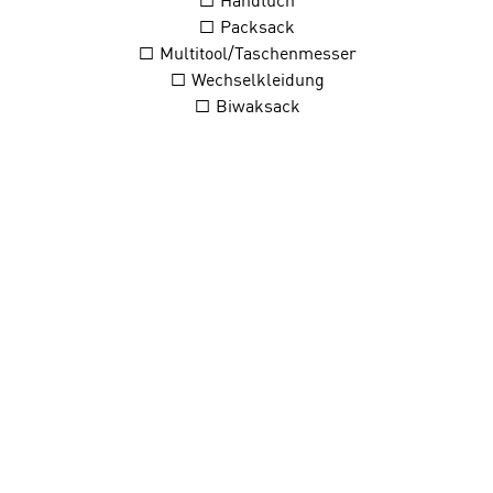
□ Handtuch
□ Packsack
□ Multitool/Taschenmesser
□ Wechselkleidung
□ Biwaksack
□ Hängematte
□ Campingstuhl
Packliste