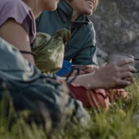
Tennis
Camping
INTERSPORT Fischer ist dein
Tennisspezialist in Vorarlberg!
Sun & Water