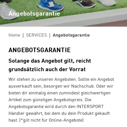
Angebotsgarantie
Tennis
Camping
Home
SERVICES
Angebotsgarantie
INTERSPORT Fischer ist dein
Tennisspezialist in Vorarlberg!
ANGEBOTSGARANTIE
Solange das Angebot gilt, reicht
grundsätzlich auch der Vorrat
Wir stehen zu unseren Angeboten. Sollte ein Angebot
ausverkauft sein, besorgen wir Nachschub. Oder wir
Sun & Water
bieten dir einmalig einen zumindest gleichwertigen
Artikel zum günstigen Angebotspreis. Die
Angebotsgarantie wird durch den INTERSPORT
Händler gewährt, bei dem du dein Produkt gekauft
hast. (*gilt nicht für Online-Angebote)